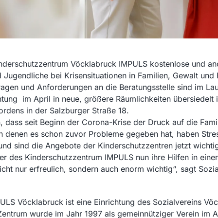
 Kinderschutzzentrum Vöcklabruck IMPULS kostenlose und 
 Jugendliche bei Krisensituationen in Familien, Gewalt und
agen und Anforderungen an die Beratungsstelle sind im Lauf
htung im April in neue, größere Räumlichkeiten übersiedelt i
rdens in der Salzburger Straße 18.
n, dass seit Beginn der Corona-Krise der Druck auf die Fa
in denen es schon zuvor Probleme gegeben hat, haben Stres
 sind die Angebote der Kinderschutzzentren jetzt wichtig
iter des Kinderschutzzentrum IMPULS nun ihre Hilfen in ei
cht nur erfreulich, sondern auch enorm wichtig“, sagt Sozia
LS Vöcklabruck ist eine Einrichtung des Sozialvereins Vöck
 Zentrum wurde im Jahr 1997 als gemeinnütziger Verein im A