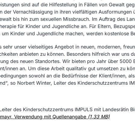
istungen sind auf die Hilfestellung in Fällen von Gewalt g
on der Vernachlässigung in ihren vielfältigen Ausformungen 
walt bis hin zum sexuellen Missbrauch. Im Auftrag des Lan
rapie für Kinder und Jugendliche an. Für Eltern, Bezugspe
n um Kinder und Jugendliche machen, werden kostenlose B
ns sehr unser vielseitiges Angebot in neuen, modernen, freu
hkeiten anbieten zu können. Besonders hilfreich war uns dab
ierung des neuen Standortes. Wir bieten pro Jahr über 5000
nt/innen an. Um diese Arbeit qualitativ gut umsetzen zu kö
dingungen sowohl an die Bedürfnisse der Klient/innen, als
ind“, so Norbert Winter, Leiter des Kinderschutzzentrums I
r, Leiter des Kinderschutzzentrums IMPULS mit Landesrätin Bi
glmayr, Verwendung mit Quellenangabe
(1,33 MB)