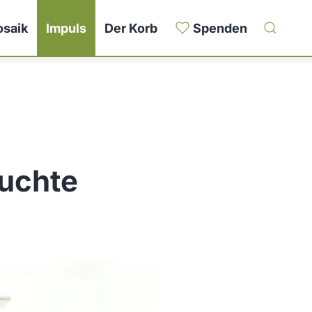
saik
Impuls
Der Korb
Spenden
suchte