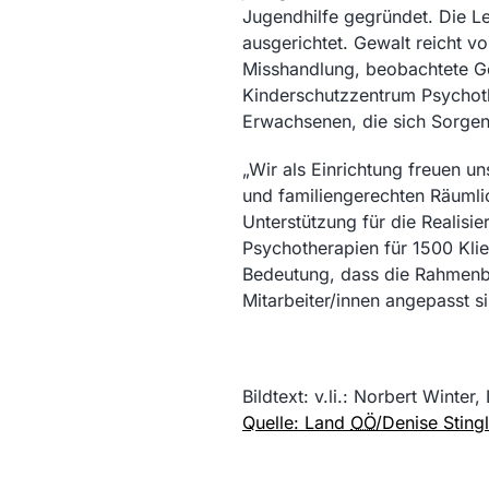
Jugendhilfe gegründet. Die Le
ausgerichtet. Gewalt reicht v
Misshandlung, beobachtete Ge
Kinderschutzzentrum Psychothe
Erwachsenen, die sich Sorge
„Wir als Einrichtung freuen u
und familiengerechten Räumlic
Unterstützung für die Realis
Psychotherapien für 1500 Klie
Bedeutung, dass die Rahmenbe
Mitarbeiter/innen angepasst s
Bildtext: v.li.: Norbert Winte
Quelle: Land
OÖ
/Denise Stin