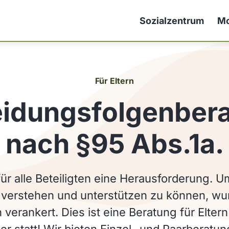
Sozialzentrum
Mo
Für Eltern
idungsfolgenber
nach §95 Abs.1a.
ür alle Beteiligten eine Herausforderung. U
n, verstehen und unterstützen zu können, wu
 verankert. Dies ist eine Beratung für Eltern
er statt! Wir bieten Einzel- und Paarberatun