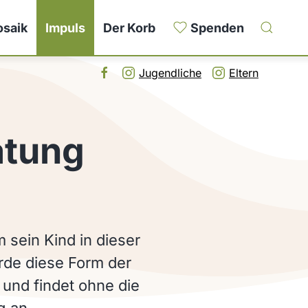
saik
Impuls
Der Korb
Spenden
Jugendliche
Eltern
atung
m sein Kind in dieser
rde diese Form der
 und findet ohne die
g an.