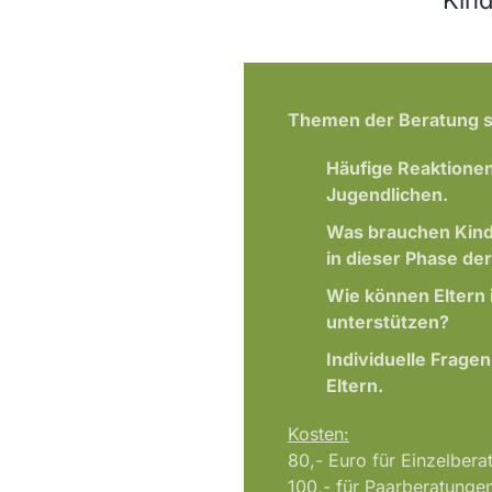
Themen der Beratung s
Häufige Reaktione
Jugendlichen.
Was brauchen Kind
in dieser Phase de
Wie können Eltern 
unterstützen?
Individuelle Frage
Eltern.
Kosten:
80,- Euro für Einzelbera
100,- für Paarberatunge