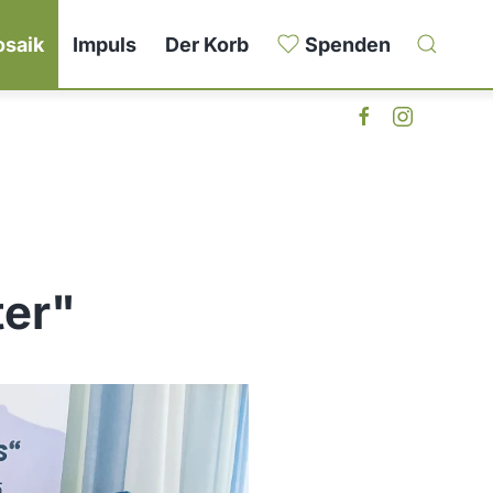
saik
Impuls
Der Korb
Spenden
ter"