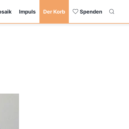
saik
Impuls
Der Korb
Spenden