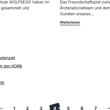
lschule WOLFSEGG haben im
Das Freundschaftspiel zwi
s gesammelt und
Ärztenationalteam und de
Gunsten unseres...
Weiterlesen
stenzeit
ht den KORB
fit
1
2
3
4
5
6
7